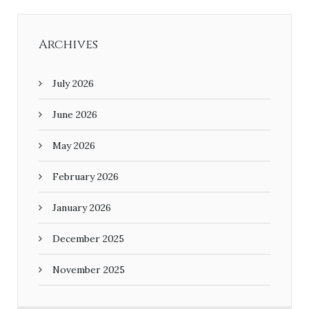
Archives
July 2026
June 2026
May 2026
February 2026
January 2026
December 2025
November 2025