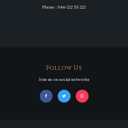
Phone : 044-222 55 222
Follow Us
Join us on social networks