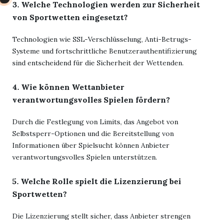
3. Welche Technologien werden zur Sicherheit
von Sportwetten eingesetzt?
Technologien wie SSL-Verschlüsselung, Anti-Betrugs-
Systeme und fortschrittliche Benutzerauthentifizierung
sind entscheidend für die Sicherheit der Wettenden.
4. Wie können Wettanbieter
verantwortungsvolles Spielen fördern?
Durch die Festlegung von Limits, das Angebot von
Selbstsperr-Optionen und die Bereitstellung von
Informationen über Spielsucht können Anbieter
verantwortungsvolles Spielen unterstützen.
5. Welche Rolle spielt die Lizenzierung bei
Sportwetten?
Die Lizenzierung stellt sicher, dass Anbieter strengen