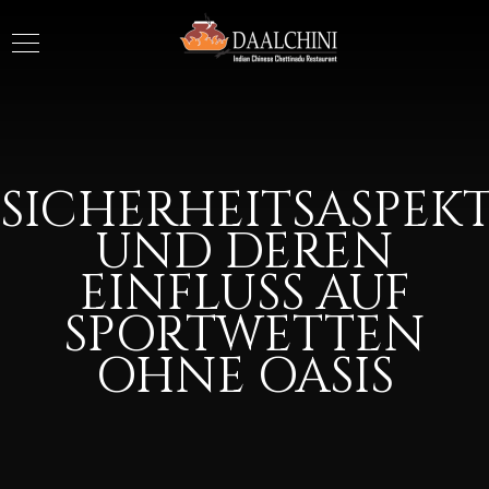
SICHERHEITSASPEK
UND DEREN
EINFLUSS AUF
SPORTWETTEN
OHNE OASIS