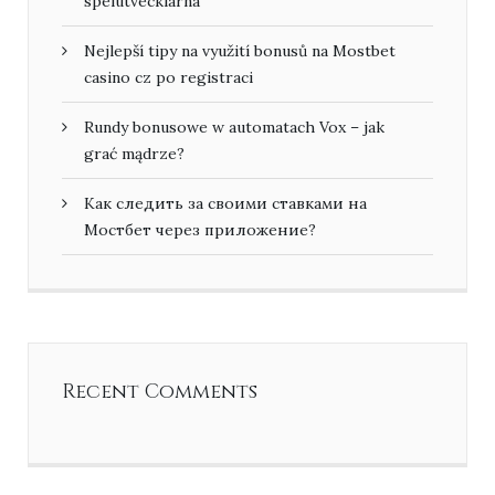
spelutvecklarna
Nejlepší tipy na využití bonusů na Mostbet
casino cz po registraci
Rundy bonusowe w automatach Vox – jak
grać mądrze?
Как следить за своими ставками на
Мостбет через приложение?
Recent Comments