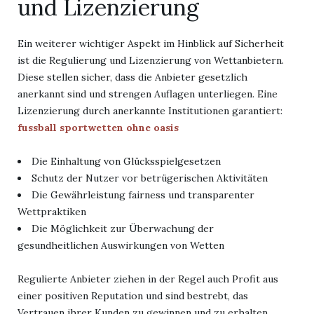
und Lizenzierung
Ein weiterer wichtiger Aspekt im Hinblick auf Sicherheit
ist die Regulierung und Lizenzierung von Wettanbietern.
Diese stellen sicher, dass die Anbieter gesetzlich
anerkannt sind und strengen Auflagen unterliegen. Eine
Lizenzierung durch anerkannte Institutionen garantiert:
fussball sportwetten ohne oasis
Die Einhaltung von Glücksspielgesetzen
Schutz der Nutzer vor betrügerischen Aktivitäten
Die Gewährleistung fairness und transparenter
Wettpraktiken
Die Möglichkeit zur Überwachung der
gesundheitlichen Auswirkungen von Wetten
Regulierte Anbieter ziehen in der Regel auch Profit aus
einer positiven Reputation und sind bestrebt, das
Vertrauen ihrer Kunden zu gewinnen und zu erhalten.